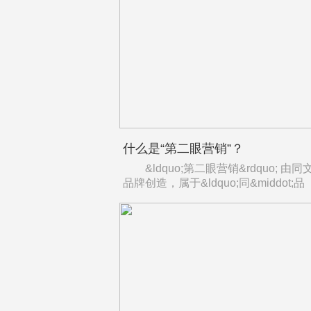
什么是“第二眼营销”？
&ldquo;第二眼营销&rdquo; 由同
品牌创造，属于&ldquo;同&middot;品