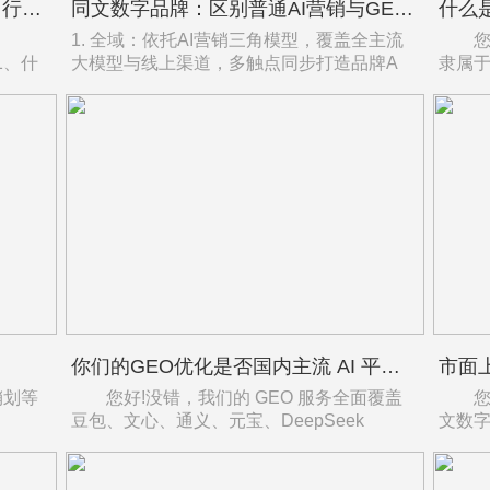
同文数字品牌GEO优化（AI营销）行业白皮书
同文数字品牌：区别普通AI营销与GEO优化服务商的四大核心特色
什么
1. 全域：依托AI营销三角模型，覆盖全主流
您好!
01、什
大模型与线上渠道，多触点同步打造品牌A
隶属于
你们的GEO优化是否国内主流 AI 平台：豆包、文心、通义、元宝、DeepSeek全覆盖优化？
销划等
您好!没错，我们的 GEO 服务全面覆盖
您好!
豆包、文心、通义、元宝、DeepSeek
文数字