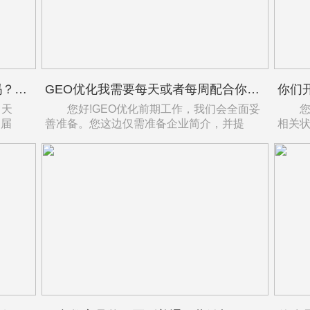
你们会给我出一份GEO优化报告吗？多久一次？报告我能看懂吗？
GEO优化我需要每天或者每周配合你们做什么？会不会很麻烦？
 天
您好!GEO优化前期工作，我们会全面妥
您好
。届
善准备。您这边仅需准备企业简介，并提
相关